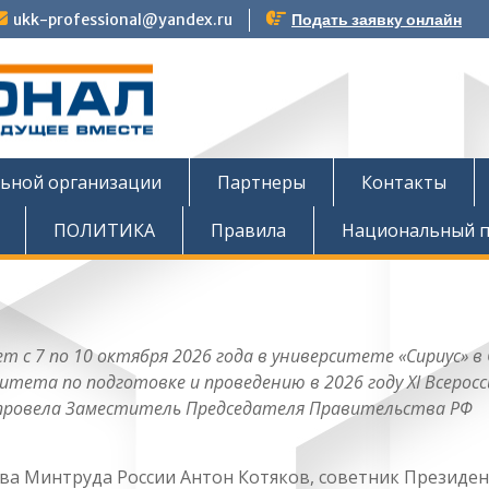
ukk-professional@yandex.ru
Подать заявку онлайн
тов
льной организации
Партнеры
Контакты
ПОЛИТИКА
Правила
Национальный п
 с 7 по 10 октября 2026 года в университете «Сириус» в 
итета по подготовке и проведению в 2026 году X
I
Всеросс
е провела Заместитель Председателя Правительства РФ
ава Минтруда России Антон Котяков, советник Президе