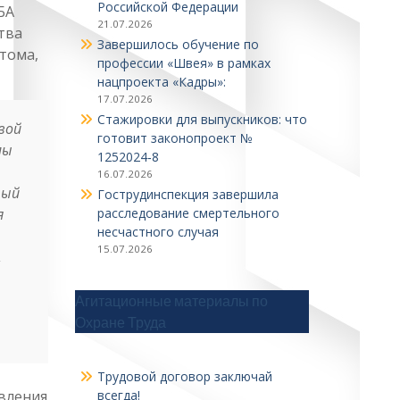
Российской Федерации
БА
21.07.2026
тва
Завершилось обучение по
атома,
профессии «Швея» в рамках
нацпроекта «Кадры»:
17.07.2026
Стажировки для выпускников: что
вой
готовит законопроект №
мы
1252024‑8
16.07.2026
ный
Гострудинспекция завершила
я
расследование смертельного
несчастного случая
15.07.2026
,
Агитационные материалы по
Охране Труда
Трудовой договор заключай
авления
всегда!