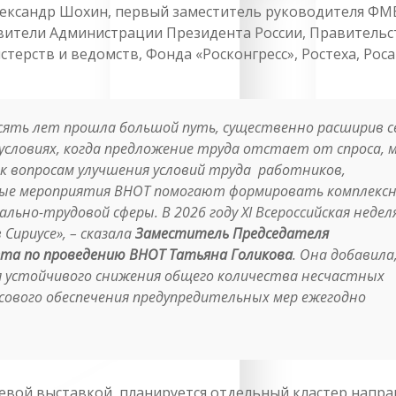
лександр Шохин, первый заместитель руководителя ФМ
авители Администрации Президента России, Правительс
терств и ведомств, Фонда «Росконгресс», Ростеха, Рос
десять лет прошла большой путь, существенно расширив с
словиях, когда предложение труда отстает от спроса, 
 вопросам улучшения условий труда работников,
дные мероприятия ВНОТ помогают формировать комплекс
льно-трудовой сферы. В 2026 году XI Всероссийская недел
 Сириусе»,
– сказала
Заместитель Председателя
та по проведению ВНОТ Татьяна Голикова
. Она добавила
ся устойчивого снижения общего количества несчастных
нсового обеспечения предупредительных мер ежегодно
слевой выставкой, планируется отдельный кластер напр