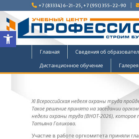
Перейти
+7 (83334) 6-21-25, +7 (951) 355-22-90
к
содержимому
Открыть панель инструмен
Главная
Сведения об образовате
Дистанционное обучение
Галерея
X
I
Всероссийская неделя охраны труда пройдет
Такое решение принято на заседании оргком
недели охраны труда (ВНОТ-2026), которо
Татьяна Голикова.
Участие в работе оргкомитета приняли гл