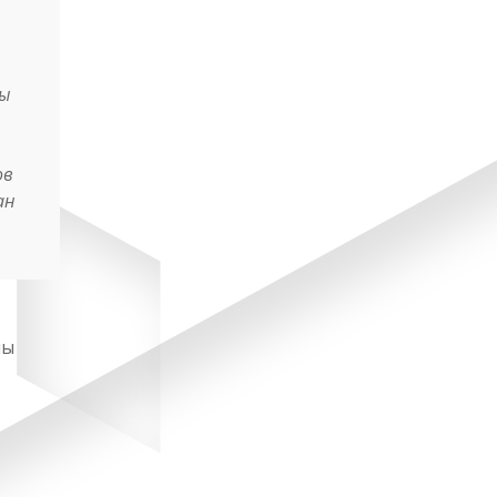
мы
ов
ан
ны