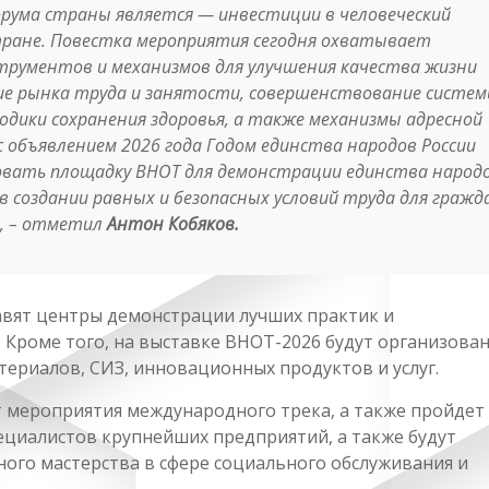
Форума страны является —
инвестиции в человеческий
тране. Повестка мероприятия
сегодня охватывает
рументов и механизмов для улучшения качества жизни
ие рынка труда и занятости, совершенствование систе
одики сохранения здоровья, а также механизмы адресной
 с объявлением 2026 года Годом единства народов России
овать площадку ВНОТ для демонстрации единства народ
 в создании равных и безопасных условий труда для гражд
,
– отметил
Антон Кобяков
.
авят центры демонстрации лучших практик и
Кроме того, на выставке ВНОТ-2026 будут организова
ериалов, СИЗ, инновационных продуктов и услуг.
 мероприятия международного трека, а также пройдет
ециалистов крупнейших предприятий, а также будут
ого мастерства в сфере социального обслуживания и