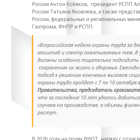
России Антон Кобяков, президент РСПП А
России Татьяна Яковлева, а также предст
России, федеральных и региональных минис
Газпрома, ФНПР и РСПП.
«Всероссийская неделя охраны труда за 
масштаб и спектр охватываемых тем. В у
должны особенно тщательно подходить к
сохранению их жизни и здоровья. Ежего
подход к решению ключевых вызовов социа
охраны труда пройдет с 7 по 10 октября в
Правительства, председатель оргкомите
что за последние 10 лет удалось добить
случаев на производстве, а объемы фина
растут.
В 2026 году на полях ВНОТ, наряду с отра