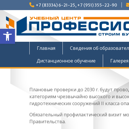
Перейти
+7 (83334) 6-21-25, +7 (951) 355-22-90
к
содержимому
Открыть панель инструмен
Главная
Сведения об образовате
Дистанционное обучение
Галерея
Плановые проверки до 2030 г. будут пров
категориям чрезвычайно высокого и высок
гидротехнических сооружений II класса опа
Обязательный профилактический визит мо
Правительства.