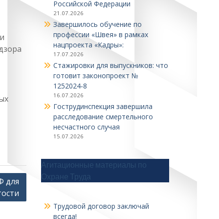
Российской Федерации
21.07.2026
.
Завершилось обучение по
профессии «Швея» в рамках
ти
нацпроекта «Кадры»:
адзора
17.07.2026
Стажировки для выпускников: что
готовит законопроект №
1252024‑8
16.07.2026
ых
Гострудинспекция завершила
расследование смертельного
несчастного случая
15.07.2026
Агитационные материалы по
Охране Труда
Ф для
тости
Трудовой договор заключай
всегда!