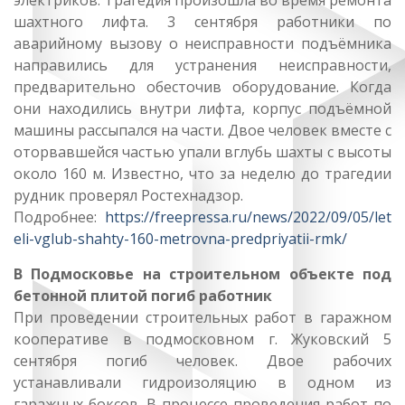
электриков. Трагедия произошла во время ремонта
шахтного лифта. 3 сентября работники по
аварийному вызову о неисправности подъёмника
направились для устранения неисправности,
предварительно обесточив оборудование. Когда
они находились внутри лифта, корпус подъёмной
машины рассыпался на части. Двое человек вместе с
оторвавшейся частью упали вглубь шахты с высоты
около 160 м. Известно, что за неделю до трагедии
рудник проверял Ростехнадзор.
Подробнее:
https://freepressa.ru/news/2022/09/05/let
eli-vglub-shahty-160-metrovna-predpriyatii-rmk/
В Подмосковье на строительном объекте под
бетонной плитой погиб работник
При проведении строительных работ в гаражном
кооперативе в подмосковном г. Жуковский 5
сентября погиб человек. Двое рабочих
устанавливали гидроизоляцию в одном из
гаражных боксов. В процессе проведения работ по