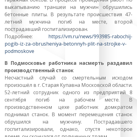
выкапыванию траншеи на мужчин обрушились
бетонные плиты. В результате происшествия 47-
летний мужчина погиб на месте, второй
пострадавший госпитализирован.
Подробнее:
https://vm.ru/news/993985-rabochij-
pogib-iz-za-obrusheniya-betonnyh-plit-na-strojke-v-
podmoskove
В Подмосковье работника насмерть раздавил
производственный станок
Несчастный случай со смертельным исходом
произошёл в г. Старая Купавна Московской области.
52-летний сотрудник одного из предприятий 8
сентября погиб на рабочем месте. В
производственном цехе работник домкратом
поднимал станок. В момент перемещения станок
обрушился на мужчину. Пострадавшего
госпитализировали, однако, спустя некоторое
время, он скончался от полученных травм.