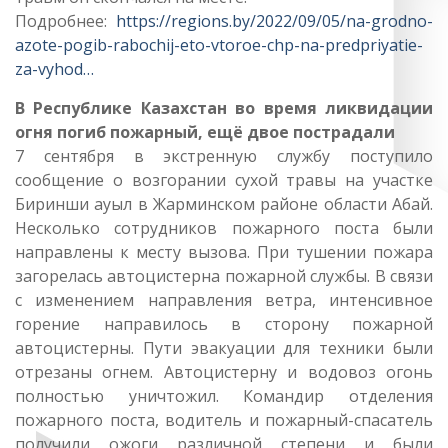
Подробнее:
https://regions.by/2022/09/05/na-grodno-
azote-pogib-rabochij-eto-vtoroe-chp-na-predpriyatie-
za-vyhod…
В Республике Казахстан во время ликвидации
огня погиб пожарный, ещё двое пострадали
7 сентября в экстренную службу поступило
сообщение о возгорании сухой травы на участке
Биринши ауыл в Жарминском районе области Абай.
Несколько сотрудников пожарного поста были
направлены к месту вызова. При тушении пожара
загорелась автоцистерна пожарной службы. В связи
с изменением направления ветра, интенсивное
горение направилось в сторону пожарной
автоцистерны. Пути эвакуации для техники были
отрезаны огнем. Автоцистерну и водовоз огонь
полностью уничтожил. Командир отделения
пожарного поста, водитель и пожарный-спасатель
получили ожоги различной степени и были