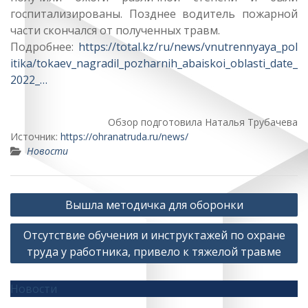
госпитализированы. Позднее водитель пожарной
части скончался от полученных травм.
Подробнее:
https://total.kz/ru/news/vnutrennyaya_pol
itika/tokaev_nagradil_pozharnih_abaiskoi_oblasti_date_
2022_…
Обзор подготовила Наталья Трубачева
Источник:
https://ohranatruda.ru/news/
Новости
Навигация
Вышла методичка для оборонки
по
Отсутствие обучения и инструктажей по охране
записям
труда у работника, привело к тяжелой травме
Новости