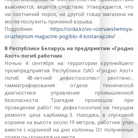
выясняются, ведётся следствие. Утверждается, что
ни охотничий порох, ни другой товар магазина не
могли послужить причиной взрыва.
Подробнее:
https://orda.kz/vo-vzorvavshemsya-
oruzhejnom-magazine-pogiblo-4-kostanajczev/
В Республике Беларусь на предприятии «Гродно
Азот» погиб работник
Ночью 4 сентября на территории крупнейшего
промпредприятия Республики ОАО «Гродно Азот»
погиб 48-летний дефектоскопист рентгено-,
гаммаграфирования отдела технической
диагностики управления промышленной
безопасности. Трагедия произошла при
проведении работ по дефектоскопии на текущем
ремонте цеха карбамид-3. Находясь в спусковой
корзине на высоте около 19 метров, работник упал
вместе с корзиной на дно колонны. От полученных
травм он скончался на месте.