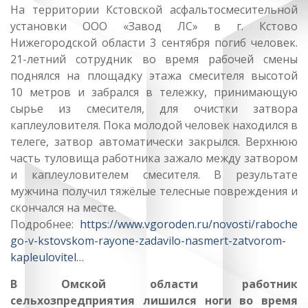
На территории Кстовской асфальтосмесительной
установки ООО «Завод ЛС» в г. Кстово
Нижегородской области 3 сентября погиб человек.
21-летний сотрудник во время рабочей смены
поднялся на площадку этажа смесителя высотой
10 метров и забрался в тележку, принимающую
сырье из смесителя, для очистки затвора
каплеуловителя. Пока молодой человек находился в
телеге, затвор автоматически закрылся. Верхнюю
часть туловища работника зажало между затвором
и каплеуловителем смесителя. В результате
мужчина получил тяжёлые телесные повреждения и
скончался на месте.
Подробнее:
https://www.vgoroden.ru/novosti/raboche
go-v-kstovskom-rayone-zadavilo-nasmert-zatvorom-
kapleulovitel…
В Омской области работник
сельхозпредприятия лишился ноги во время