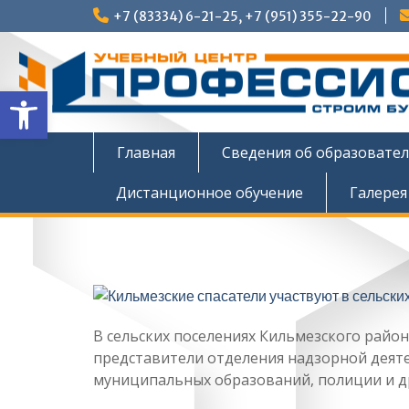
Перейти
+7 (83334) 6-21-25, +7 (951) 355-22-90
к
содержимому
Открыть панель инструмен
Главная
Сведения об образовате
Дистанционное обучение
Галерея
В сельских поселениях Кильмезского район
представители отделения надзорной деят
муниципальных образований, полиции и др