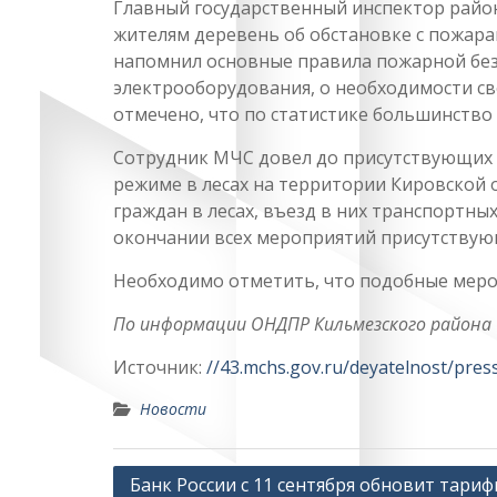
Главный государственный инспектор райо
жителям деревень об обстановке с пожара
напомнил основные правила пожарной безо
электрооборудования, о необходимости с
отмечено, что по статистике большинство
Сотрудник МЧС довел до присутствующи
режиме в лесах на территории Кировской 
граждан в лесах, въезд в них транспортны
окончании всех мероприятий присутствую
Необходимо отметить, что подобные меро
По информации ОНДПР Кильмезского района
Источник:
//43.mchs.gov.ru/deyatelnost/pres
Новости
Навигация
Банк России с 11 сентября обновит тариф