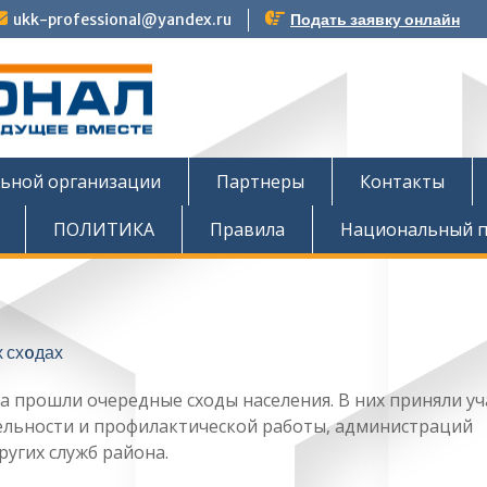
ukk-professional@yandex.ru
Подать заявку онлайн
тов
льной организации
Партнеры
Контакты
ПОЛИТИКА
Правила
Национальный п
а прошли очередные сходы населения. В них приняли уч
ельности и профилактической работы, администраций
угих служб района.