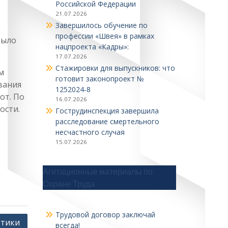
Российской Федерации
21.07.2026
Завершилось обучение по
профессии «Швея» в рамках
было
нацпроекта «Кадры»:
17.07.2026
Стажировки для выпускников: что
м
готовит законопроект №
вания
1252024‑8
от. По
16.07.2026
ости.
Гострудинспекция завершила
расследование смертельного
несчастного случая
15.07.2026
Агитационные материалы по
Охране Труда
Трудовой договор заключай
етики
всегда!