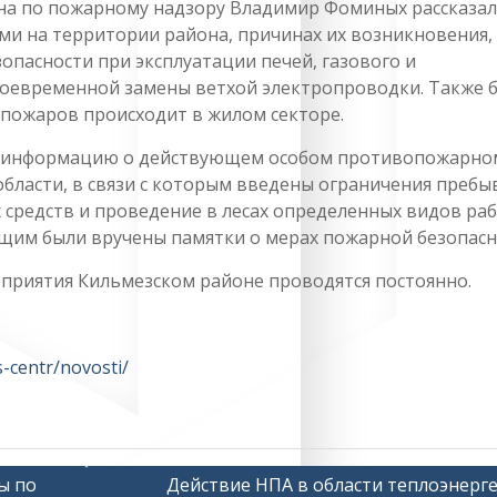
на по пожарному надзору Владимир Фоминых рассказал
ми на территории района, причинах их возникновения,
пасности при эксплуатации печей, газового и
воевременной замены ветхой электропроводки. Также 
 пожаров происходит в жилом секторе.
х информацию о действующем особом противопожарно
области, в связи с которым введены ограничения пребы
х средств и проведение в лесах определенных видов раб
щим были вручены памятки о мерах пожарной безопасн
приятия Кильмезском районе проводятся постоянно.
s-centr/novosti/
ы по
Действие НПА в области теплоэнерг