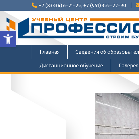
Перейти
+7 (83334) 6-21-25, +7 (951) 355-22-90
к
содержимому
Открыть панель инструмен
Главная
Сведения об образовате
Дистанционное обучение
Галерея