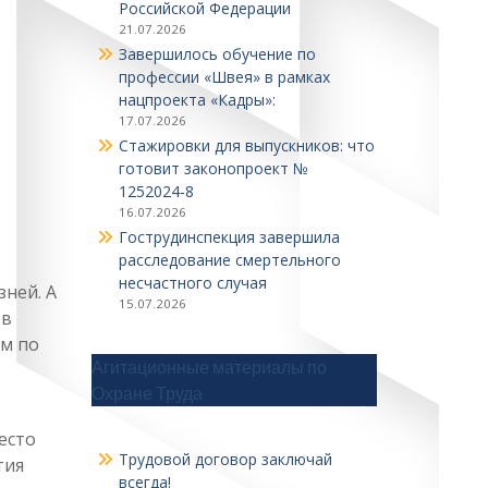
Российской Федерации
21.07.2026
Завершилось обучение по
профессии «Швея» в рамках
нацпроекта «Кадры»:
17.07.2026
Стажировки для выпускников: что
готовит законопроект №
1252024‑8
16.07.2026
Гострудинспекция завершила
расследование смертельного
несчастного случая
зней. А
15.07.2026
 в
ом по
Агитационные материалы по
Охране Труда
есто
Трудовой договор заключай
тия
всегда!