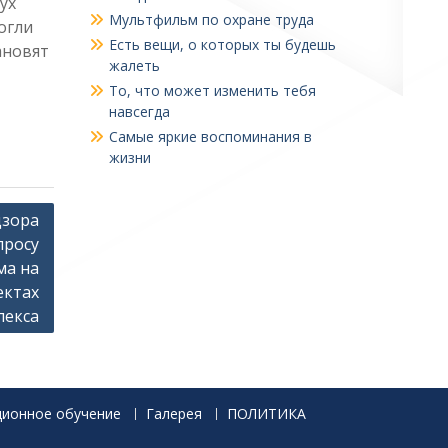
ух
Мультфильм по охране труда
огли
Есть вещи, о которых ты будешь
ановят
жалеть
То, что может изменить тебя
навсегда
Самые яркие воспоминания в
жизни
дзора
просу
ма на
ектах
лекса
ционное обучение
Галерея
ПОЛИТИКА