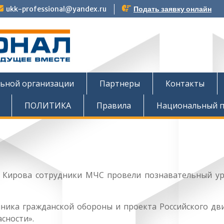
ukk-professional@yandex.ru
Подать заявку онлайн
тов
льной организации
Партнеры
Контакты
ПОЛИТИКА
Правила
Национальный п
. Кирова сотрудники МЧС провели познавательный ур
чника гражданской обороны и проекта Российского дв
сности».