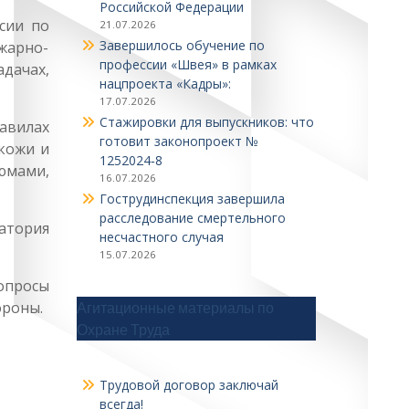
Российской Федерации
сии по
21.07.2026
Завершилось обучение по
жарно-
профессии «Швея» в рамках
дачах,
нацпроекта «Кадры»:
17.07.2026
Стажировки для выпускников: что
авилах
готовит законопроект №
кожи и
1252024‑8
юмами,
16.07.2026
Гострудинспекция завершила
расследование смертельного
ратория
несчастного случая
15.07.2026
опросы
ороны.
Агитационные материалы по
Охране Труда
Трудовой договор заключай
всегда!