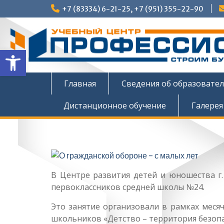
Перейти
+7 (83334) 6-21-25, +7 (951) 355-22-90
к
содержимому
Открыть панель инструмен
Главная
Сведения об образовате
Дистанционное обучение
Галерея
В Центре развития детей и юношества г
первоклассников средней школы №24.
Это занятие организовали в рамках меся
школьников «Детство – территория безопа