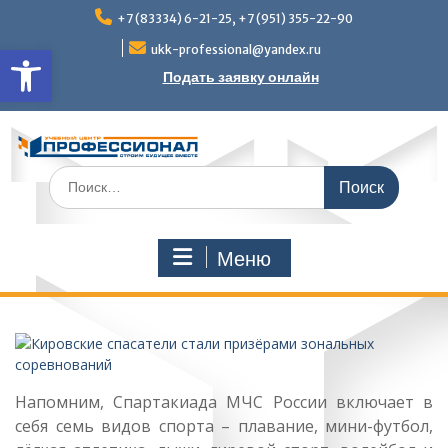
Перейти
+7 (83334) 6-21-25, +7 (951) 355-22-90
к
Открыть панель инструмен
содержимому
ukk-professional@yandex.ru
Подать заявку онлайн
Поиск
по:
Меню
Напомним, Спартакиада МЧС России включает в
себя семь видов спорта – плавание, мини-футбол,