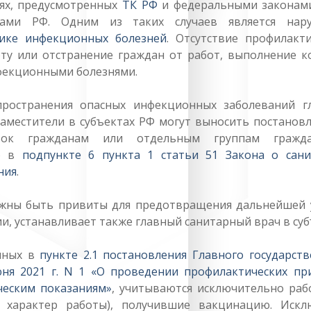
аях, предусмотренных
ТК РФ
и федеральными законами
ми РФ. Одним из таких случаев является нар
ике инфекционных болезней
. Отсутствие профилакти
оту или отстранение граждан от работ, выполнение к
нфекционными болезнями.
странения опасных инфекционных заболеваний г
заместители в субъектах РФ могут выносить постановл
ивок гражданам или отдельным группам гражд
но в
подпункте 6 пункта 1 статьи 51 Закона о сани
ния
.
ны быть привиты для предотвращения дальнейшей 
, устанавливает также главный санитарный врач в суб
нных в
пункте 2.1 постановления Главного государст
юня 2021 г. N 1 «О проведении профилактических пр
ческим показаниям»
, учитываются исключительно раб
х характер работы), получившие вакцинацию. Искл