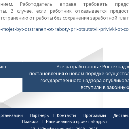
нием. Работодатель вправе требовать предст
ы. В случае, если работник отказывается предост
тстранению от работы без сохранения заработной плат
-mojet-byt-otstranen-ot-raboty-pri-otsutstvii-privivki-ot-co
нию
Все разработанные Ростехнад
постановления о новом порядке осуществ
государственного надзора опубликов
вступили в законную
организации
Партнеры
Контакты
Программы
Дистан
Правила
Национальный проект «Кадры»
УЦ \"Профессионал\", 2008 - 2025