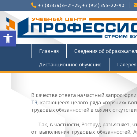
Перейти
+7 (83334) 6-21-25, +7 (951) 355-22-90
к
содержимому
Открыть панель инструмен
Главная
Сведения об образовате
Дистанционное обучение
Галерея
В качестве ответа на частный запрос юрл
ТЗ
, касающееся целого ряда «горячих» в
трудовых обязанностей в связи с отсутств
Так, в частности, Роструд разъясняет, ч
от выполнения трудовых обязанностей. 