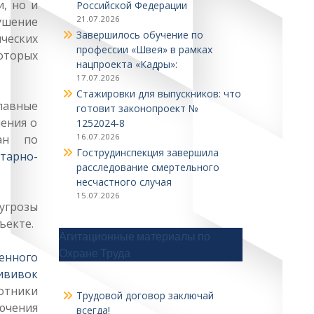
, но и
Российской Федерации
21.07.2026
ушение
Завершилось обучение по
ческих
профессии «Швея» в рамках
оторых
нацпроекта «Кадры»:
17.07.2026
Стажировки для выпускников: что
лавные
готовит законопроект №
ения о
1252024‑8
16.07.2026
ан по
Гострудинспекция завершила
тарно-
расследование смертельного
несчастного случая
15.07.2026
угрозы
ъекте.
Агитационные материалы по
Охране Труда
венного
ививок
отники
Трудовой договор заключай
ючения
всегда!