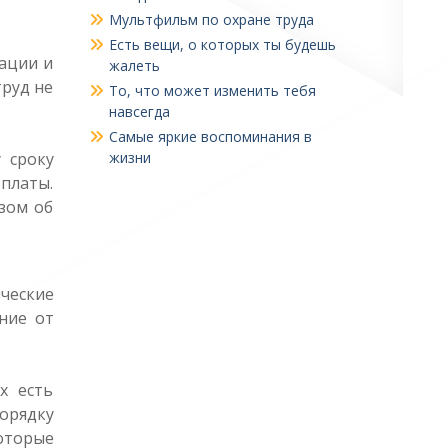
Мультфильм по охране труда
Есть вещи, о которых ты будешь
ации и
жалеть
руд не
То, что может изменить тебя
навсегда
Самые яркие воспоминания в
 сроку
жизни
платы.
зом об
ческие
ние от
х есть
орядку
оторые