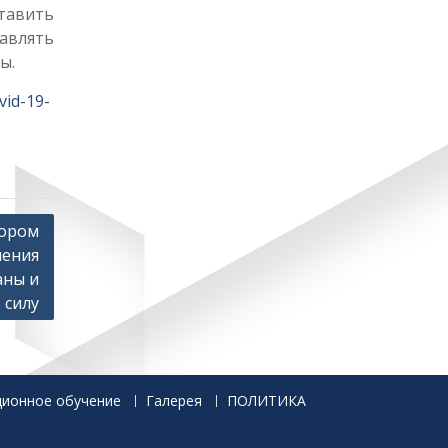
авить
авлять
ы.
vid-19-
зором
ления
аны и
 силу
ционное обучение
Галерея
ПОЛИТИКА