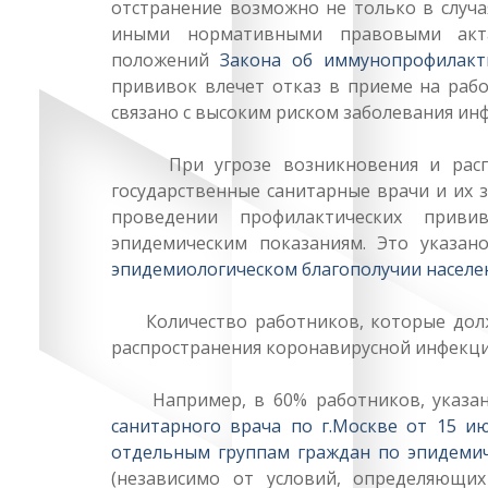
отстранение возможно не только в случ
иными нормативными правовыми акта
положений
Закона об иммунопрофилакт
прививок влечет отказ в приеме на раб
связано с высоким риском заболевания и
При угрозе возникновения и распро
государственные санитарные врачи и их 
проведении профилактических прив
эпидемическим показаниям. Это указа
эпидемиологическом благополучии населе
Количество работников, которые долж
распространения коронавирусной инфекции
Например, в 60% работников, указа
санитарного врача по г.Москве от 15 и
отдельным группам граждан по эпидеми
(независимо от условий, определяющи