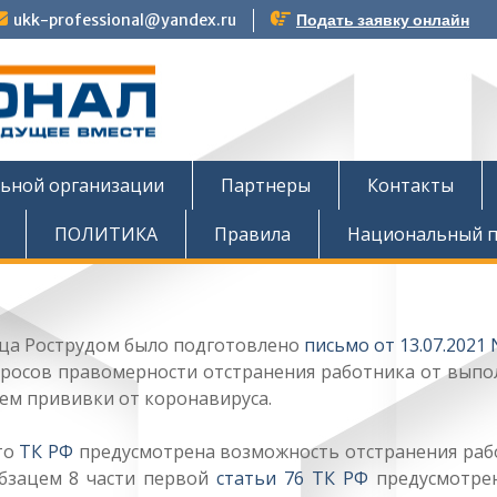
ukk-professional@yandex.ru
Подать заявку онлайн
тов
льной организации
Партнеры
Контакты
ПОЛИТИКА
Правила
Национальный п
ица Рострудом было подготовлено
письмо от 13.07.2021 
опросов правомерности отстранения работника от вып
ием прививки от коронавируса.
то
ТК РФ
предусмотрена возможность отстранения раб
Абзацем 8 части первой
статьи 76 ТК РФ
предусмотрен