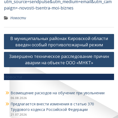
utm_source=sendpulse&utm_medium=email&utm_cam
paign=-novosti-tsentra-moi-biznes
Новости
Навигация
В муниципальных районах Кировской области
по
введен особый противопожарный режим
записям
Завершено техническое расследование причин
аварии на объекте ООО «МНКТ»
Новости
Возмещение расходов на обучение при увольнении
06.08.2026
Предлагается внести изменения в статью 370
Трудового кодекса Российской Федерации
21.07.2026