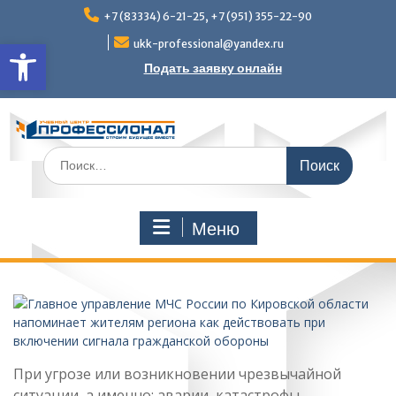
Перейти
+7 (83334) 6-21-25, +7 (951) 355-22-90
к
Открыть панель инструмен
содержимому
ukk-professional@yandex.ru
Подать заявку онлайн
Поиск
по:
Меню
При угрозе или возникновении чрезвычайной
ситуации, а именно: аварии, катастрофы,