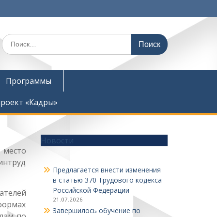
Поиск
по:
Программы
роект «Кадры»
Новости
 место
интруд
Предлагается внести изменения
в статью 370 Трудового кодекса
Российской Федерации
дателей
21.07.2026
формах
Завершилось обучение по
илам по