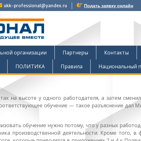
ukk-professional@yandex.ru
Подать заявку онлайн
тов
льной организации
Партнеры
Контакты
ПОЛИТИКА
Правила
Национальный п
тах на высоте у одного работодателя, а затем сменил
соответствующее обучение — такое разъяснение дал М
низовать обучение нужно потому, что у разных работо
фика производственной деятельности. Кроме того, в 
соте, которые приводятся в приложениях 2 и 4 к Прав