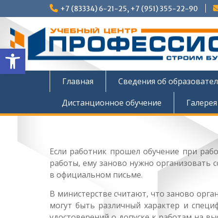
Перейти
+7 (83334) 6-21-25, +7 (951) 355-22-90
к
содержимому
Открыть панель инструмен
Главная
Сведения об образовате
Дистанционное обучение
Галерея
Если работник прошел обучение при рабо
работы, ему заново нужно организовать 
в официальном письме.
В министерстве считают, что заново орга
могут быть различный характер и специ
удостоверений о допуске к работам на вы