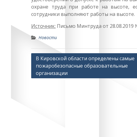
охране труда при работе на высоте, е
сотрудники выполняют работы на высоте.
Источник:
Письмо Минтруда от 28.08.2019 
Новости
Навигация
В Кировской области определены самые
пожаробезопасные образовательные
по
организации
записям