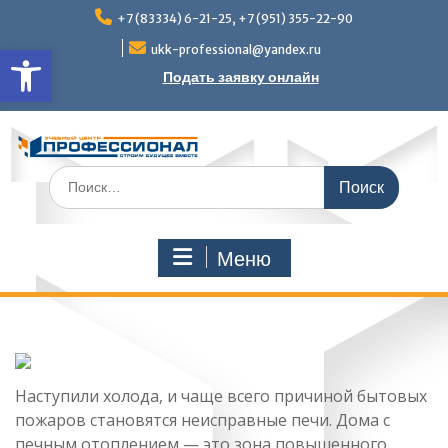
Перейти
+7 (83334) 6-21-25, +7 (951) 355-22-90
к
Открыть панель инструмен
содержимому
ukk-professional@yandex.ru
Подать заявку онлайн
Поиск
по:
Меню
Наступили холода, и чаще всего причиной бытовых
пожаров становятся неисправные печи. Дома с
печным отоплением — это зона повышенного