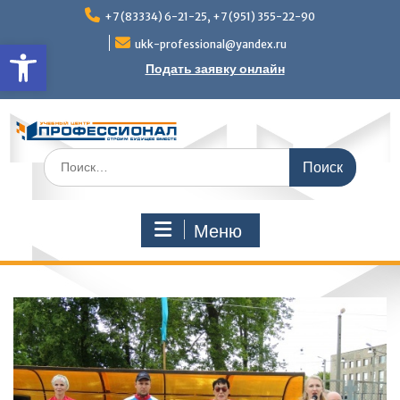
Перейти
+7 (83334) 6-21-25, +7 (951) 355-22-90
к
Открыть панель инструмен
содержимому
ukk-professional@yandex.ru
Подать заявку онлайн
Поиск
по:
Меню