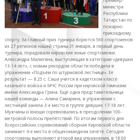
Премьер-
министра
Республики
Татарстан по
пожарно-
прикладному
спорту. За главный приз турнира борются 560 спортсменов
из 27 регионов нашей страны.31 января, в первый день
турнира, порадовали кировские юные спортсменки.
Александра Малюгина, выступающая в категории «девушки
13-14 лет», с новым рекордом области победила в
упражнении «Подъём по штурмовой лестнице». Её
результат — 8.25 с. Саша учится в кадетском классе
казачьего войска и МЧС России при кировской гимназии
имени Александра Грина. Ещё одна представительница
нашей команды — Алина Самарина, в упражнении с
лестницей заняла 3-е место в группе девушек 17-18 лет.
Мужчины и юноши соревновались в преодолении 100-
метровой полосы препятствий. По итогам первого дня
Всероссийских соревнований сборная Кировской области
занимает 4-е место в общекомандном зачёте. Сегодня
спортсмены выполняют второй вид упражнения, в 18:00