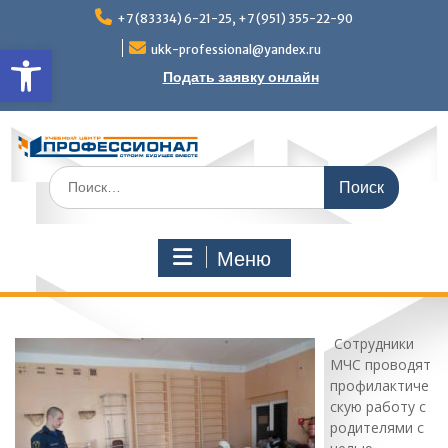
Перейти
+7 (83334) 6-21-25, +7 (951) 355-22-90
к
Открыть панель инструмен
содержимому
ukk-professional@yandex.ru
Подать заявку онлайн
Поиск
по:
Меню
Сотрудники
МЧС проводят
профилактиче
скую работу с
родителями с