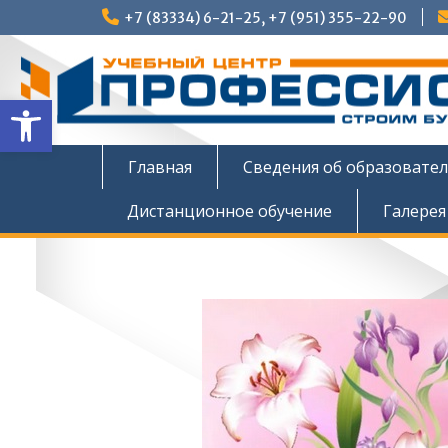
Перейти
+7 (83334) 6-21-25, +7 (951) 355-22-90
к
содержимому
Открыть панель инструмен
Главная
Сведения об образовате
Дистанционное обучение
Галерея