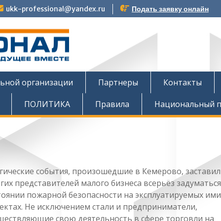
ukk-professional@yandex.ru
Подать заявку онлайн
тов
льной организации
Партнеры
Контакты
ПОЛИТИКА
Правила
Национальный п
гические события, произошедшие в Кемерово, застави
гих представителей малого бизнеса всерьёз задуматься
тоянии пожарной безопасности на эксплуатируемых ими
ектах. Не исключением стали и предприниматели,
ществляющие свою деятельность в сфере торговли на