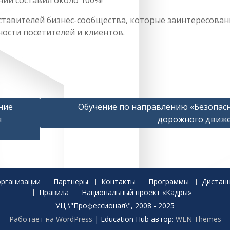
ний составил около 100%!
дставителей бизнес-сообщества, которые заинтересован
ности посетителей и клиентов.
ние
Обучение по направлению «Безопас
я
дорожного движ
организации
Партнеры
Контакты
Программы
Дистан
Правила
Национальный проект «Кадры»
УЦ \"Профессионал\", 2008 - 2025
Работает на WordPress
|
Education Hub автор:
WEN Themes