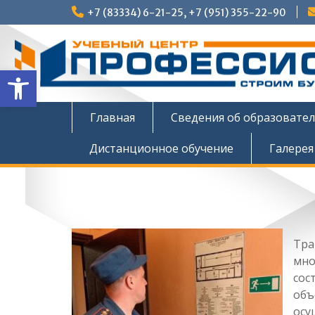
Перейти
+7 (83334) 6-21-25, +7 (951) 355-22-90
к
содержимому
Открыть панель инструмен
Главная
Сведения об образовате
Дистанционное обучение
Галерея
Тра
мно
сос
объ
осу