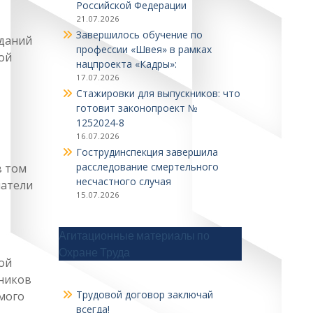
Российской Федерации
21.07.2026
Завершилось обучение по
зданий
профессии «Швея» в рамках
ой
нацпроекта «Кадры»:
17.07.2026
Стажировки для выпускников: что
готовит законопроект №
1252024‑8
16.07.2026
Гострудинспекция завершила
расследование смертельного
в том
несчастного случая
матели
15.07.2026
Агитационные материалы по
Охране Труда
ой
нников
Трудовой договор заключай
мого
всегда!