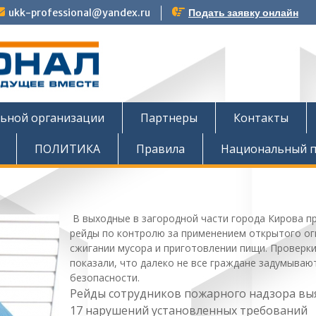
ukk-professional@yandex.ru
Подать заявку онлайн
тов
льной организации
Партнеры
Контакты
ПОЛИТИКА
Правила
Национальный п
В выходные в загородной части города Кирова п
рейды по контролю за применением открытого ог
сжигании мусора и приготовлении пищи. Проверк
показали, что далеко не все граждане задумываю
безопасности.
Рейды сотрудников пожарного надзора вы
17 нарушений установленных требований