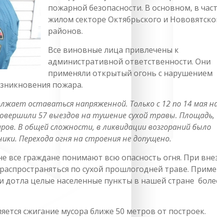
пожарной безопасности. В основном, в час
жилом секторе Октябрьского и Нововятско
районов.
Все виновные лица привлечены к
административной ответственности. Они
применяли открытый огонь с нарушением
озникновения пожара.
лжает оставаться напряженной. Только с 12 по 14 мая н
овершили 57 выездов на тушение сухой травы. Площадь,
аров. В общей сложности, в ликвидации возгораний было
ики. Перехода огня на строения не допущено.
не все граждане понимают всю опасность огня. При вн
распространяться по сухой прошлогодней траве. Приме
и дотла целые населенные пункты в нашей стране боле
тся сжигание мусора ближе 50 метров от построек.