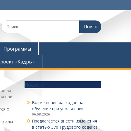
Поиск
по:
Программы
роект «Кадры»
Новости
рошли
ня при
Возмещение расходов на
и
обучение при увольнении
тся о
06.08.2026
Предлагается внести изменения
явили
в статью 370 Трудового кодекса