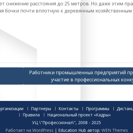
т снижение расстояния до 25 метров. Но даже этим пр
вая бочки почти вплотную к деревянным хозяйственным
Работники промышленных предприятий п
участие в профессиональных конк
организации
Партнеры
Контакты
Программы
Дистан
Правила
Национальный проект «Кадры»
УЦ \"Профессионал\", 2008 - 2025
Работает на WordPress
|
Education Hub автор:
WEN Themes