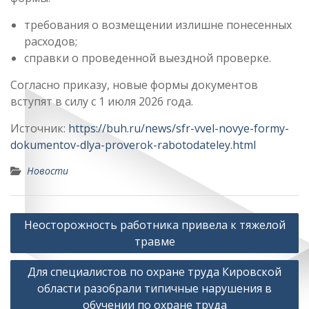
требования о возмещении излишне понесенных
расходов;
справки о проведенной выездной проверке.
Согласно приказу, новые формы документов
вступят в силу с 1 июля 2026 года.
Источник:
https://buh.ru/news/sfr-vvel-novye-formy-
dokumentov-dlya-proverok-rabotodateley.html
Новости
Навигация
Неосторожность работника привела к тяжелой
по
травме
записям
Для специалистов по охране труда Кировской
области разобрали типичные нарушения в
обучении по охране труда