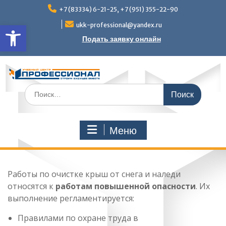
Перейти
+7 (83334) 6-21-25, +7 (951) 355-22-90
к
Открыть панель инструмен
содержимому
ukk-professional@yandex.ru
Подать заявку онлайн
Поиск
по:
Меню
Работы по очистке крыш от снега и наледи
относятся к
работам повышенной опасности
. Их
выполнение регламентируется:
Правилами по охране труда в