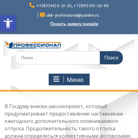
Перейти
+7 (83334) 6-21-25, +7 (951) 355-22-90
к
Открыть панель инструмен
содержимому
ukk-professional@yandex.ru
Подать заявку онлайн
Поиск
по:
Меню
В Госдуму внесен законопроект, который
предусматривает предоставление наставникам
ежегодного дополнительного оплачиваемого
отпуска. Продолжительность такого отпуска
должна определяться коллективными договорами,