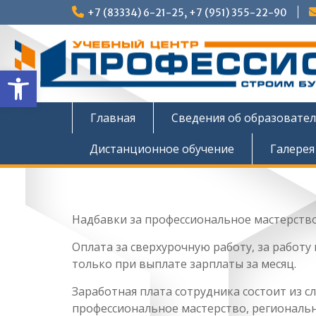
Перейти
+7 (83334) 6-21-25, +7 (951) 355-22-90
к
содержимому
Открыть панель инструмен
Главная
Сведения об образовате
Дистанционное обучение
Галерея
Надбавки за профессиональное мастерство 
Оплата за сверхурочную работу, за работ
только при выплате зарплаты за месяц.
Заработная плата сотрудника состоит из с
профессиональное мастерство, региональн