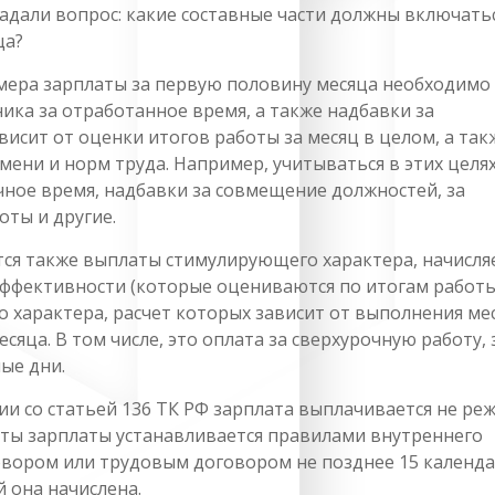
адали вопрос: какие составные части должны включатьс
ца?
змера зарплаты за первую половину месяца необходимо
ика за отработанное время, а также надбавки за
висит от оценки итогов работы за месяц в целом, а так
ени и норм труда. Например, учитываться в этих целях
ное время, надбавки за совмещение должностей, за
оты и другие.
тся также выплаты стимулирующего характера, начисл
эффективности (которые оцениваются по итогам работы
о характера, расчет которых зависит от выполнения ме
яца. В том числе, это оплата за сверхурочную работу, 
ые дни.
ии со статьей 136 ТК РФ зарплата выплачивается не ре
аты зарплаты устанавливается правилами внутреннего
овором или трудовым договором не позднее 15 календ
й она начислена.