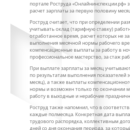
портале Роструда «Онлайнинспекции.рф» з
расчет зарплаты за первую половину меся
Роструд считает, что при определении ра
учитывать оклад (тарифную ставку) работн
отработанное время, расчет которых не за
выполнения месячной нормы рабочего врем
компенсационные выплаты за работу в ноч
профессиональное мастерство, за стаж раб
При выплате зарплаты за месяц учитываю
по результатам выполнения показателей 
месяц), а также выплаты компенсационног
нормы и возможен только по окончании мес
работу в выходные и нерабочие праздничн
Роструд также напомнил, что в соответств
каждые полмесяца. Конкретная дата выпл
трудового распорядка, коллективным дог
дней со дня окончания периода, за которы