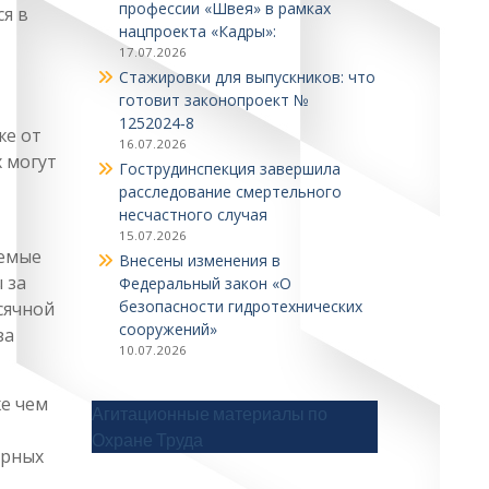
профессии «Швея» в рамках
я в
нацпроекта «Кадры»:
17.07.2026
Стажировки для выпускников: что
готовит законопроект №
1252024‑8
же от
16.07.2026
 могут
Гострудинспекция завершила
расследование смертельного
несчастного случая
15.07.2026
яемые
Внесены изменения в
 за
Федеральный закон «О
безопасности гидротехнических
сячной
сооружений»
за
10.07.2026
же чем
Агитационные материалы по
Охране Труда
арных