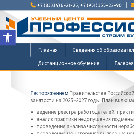
Перейти
+7 (83334) 6-21-25, +7 (951) 355-22-90
к
содержимому
Открыть панель инструмен
Главная
Сведения об образовате
Дистанционное обучение
Галерея
Распоряжением
Правительства Российской
занятости на 2025–2027 годы. План включае
ведение реестра работодателей, практ
анализ практики недопущения подмены
проведение анализа численности нераб
проведение мониторинга выявления нел