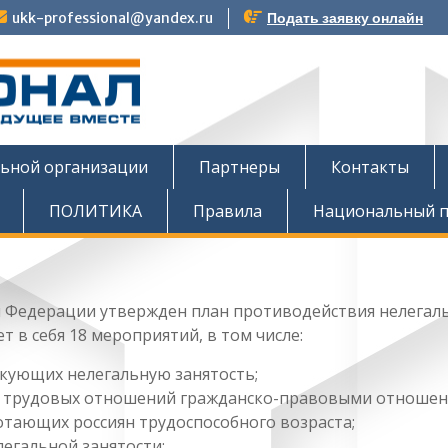
ukk-professional@yandex.ru
Подать заявку онлайн
тов
льной организации
Партнеры
Контакты
ПОЛИТИКА
Правила
Национальный п
 Федерации утвержден план противодействия нелегал
т в себя 18 мероприятий, в том числе:
икующих нелегальную занятость;
 трудовых отношений гражданско-правовыми отношен
отающих россиян трудоспособного возраста;
егальной занятости;