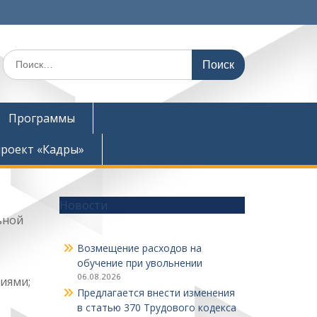
Поиск
по:
Программы
роект «Кадры»
Новости
ьной
Возмещение расходов на
обучение при увольнении
06.08.2026
иями;
Предлагается внести изменения
в статью 370 Трудового кодекса