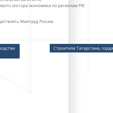
евого сектора экономики по регионам РФ;
ществлять Минтруд России.
водстве
Строители Татарстана, горди