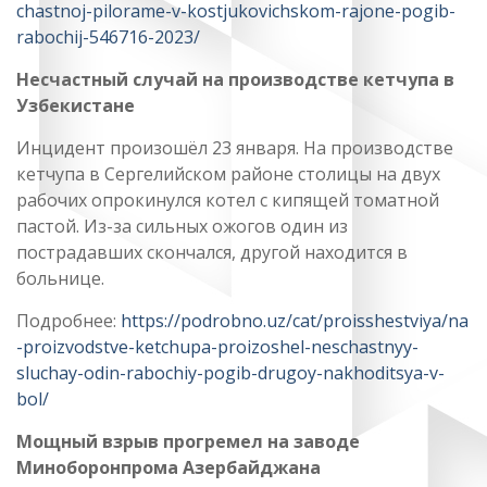
chastnoj-pilorame-v-kostjukovichskom-rajone-pogib-
rabochij-546716-2023/
Несчастный случай на производстве кетчупа в
Узбекистане
Инцидент произошёл 23 января. На производстве
кетчупа в Сергелийском районе столицы на двух
рабочих опрокинулся котел с кипящей томатной
пастой. Из-за сильных ожогов один из
пострадавших скончался, другой находится в
больнице.
Подробнее:
https://podrobno.uz/cat/proisshestviya/na
-proizvodstve-ketchupa-proizoshel-neschastnyy-
sluchay-odin-rabochiy-pogib-drugoy-nakhoditsya-v-
bol/
Мощный взрыв прогремел на заводе
Миноборонпрома Азербайджана