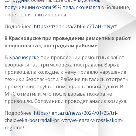
сотрудник
объекта. Ещё один
мужчина,
получивший ожоги 95% тела, скончался
в больнице,
трое госпитализированы.
Подробнее:
https://dzen.ru/a/ZbI6Lc7TaHroNyrf
В Красноярске при проведении ремонтных работ
взорвался газ, пострадали рабочие
В
Красноярске
при проведении ремонтных работ
взорвался газ, три человека пострадали. Взрыв
произошёл в колодце, к нему привело нарушение
техники безопасности. Рабочие пытались отогреть
промерзшие трубы с помощью газовой пушки. В
МЧС отметили, что после взрыва пожара не
произошло. Сотрудники проводят анализ воздуха.
Подробнее:
https://lenta.ru/news/2024/01/25/tri-
cheloveka-postradali-pri-vzryve-gaza-v-rossiyskom-
regione/