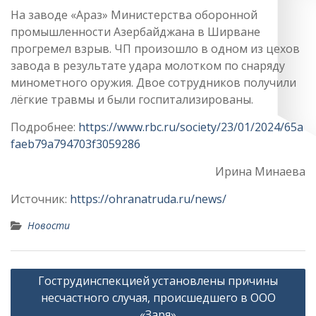
На заводе «Араз» Министерства оборонной
промышленности Азербайджана в Ширване
прогремел взрыв. ЧП произошло в одном из цехов
завода в результате удара молотком по снаряду
минометного оружия. Двое сотрудников получили
лёгкие травмы и были госпитализированы.
Подробнее:
https://www.rbc.ru/society/23/01/2024/65a
faeb79a794703f3059286
Ирина Минаева
Источник:
https://ohranatruda.ru/news/
Новости
Навигация
Гострудинспекцией установлены причины
по
несчастного случая, происшедшего в ООО
записям
«Заря»