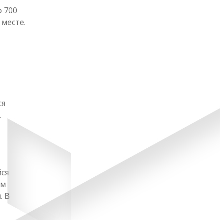
 700
 месте.
ся
.
йся
ем
. В