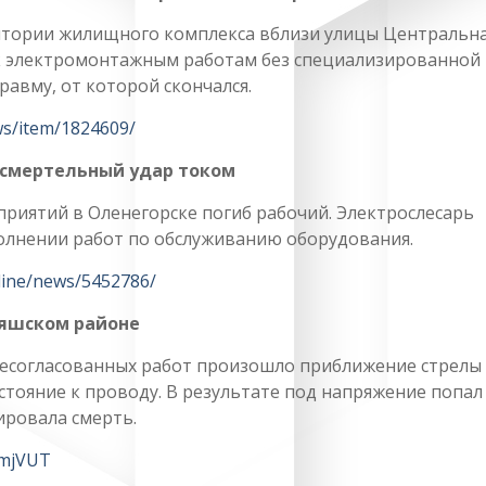
итории жилищного комплекса вблизи улицы Центральна
к электромонтажным работам без специализированной
равму, от которой скончался.
ws/item/1824609/
 смертельный удар током
приятий в Оленегорске погиб рабочий. Электрослесарь
олнении работ по обслуживанию оборудования.
line/news/5452786/
аяшском районе
 несогласованных работ произошло приближение стрелы
стояние к проводу. В результате под напряжение попал
ировала смерть.
CmjVUT