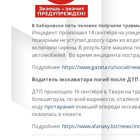
В Хабаровске пять человек получили травм
Инцидент произошёл 14 сентября на улице
пожарным не уступил дорогу один из водит
включили сирены. В результате машина по
автомобилей. Во время инцидента постра
Подробнее:
https://www.gazeta.ru/social/ne
Водитель экскаватора погиб после ДТП 
ДТП произошло 16 сентября в Твери на тр
большегруза, по всей видимости, отвлёкся
ходу
протаранил
ехавший впереди экскава
оказалась в кювете.
Подробнее:
https://www.afanasy.biz/news/in