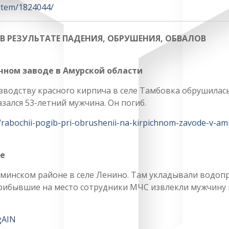
/item/1824044/
 РЕЗУЛЬТАТЕ ПАДЕНИЯ, ОБРУШЕНИЯ, ОБВАЛОВ
чном заводе в Амурской области
зводству красного кирпича в селе Тамбовка обрушилас
зался 53-летний мужчина. Он погиб.
4/rabochii-pogib-pri-obrushenii-na-kirpichnom-zavode-v-am
не
минском районе в селе Ленино. Там укладывали водоп
Прибывшие на место сотрудники МЧС извлекли мужчину 
gAIN