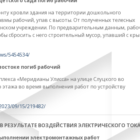
детского сада погиб рабочий
онту кровли здания на территории дошкольного
вмы рабочий, упав с высоты. От полученных телесных
нском учреждении. По предварительным данным, рабо
тобы сбросить с него строительный мусор, упавший с кр
ews/5454534/
востоке погиб рабочий
плекса «Меридианы Улисса» на улице Слуцкого во
го этажа во время выполнения работ по устройству
/2023/09/15/219482/
 РЕЗУЛЬТАТЕ ВОЗДЕЙСТВИЯ ЭЛЕКТРИЧЕСКОГО ТОК
 выполнении электромонтажных работ