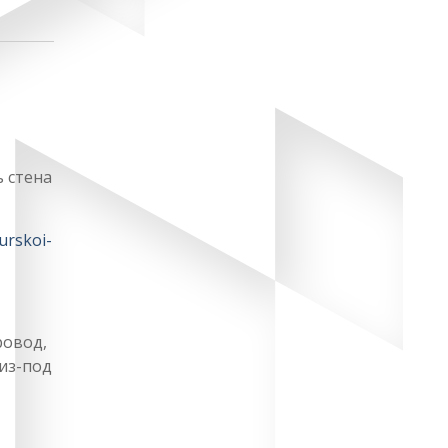
ь стена
urskoi-
ровод,
из-под