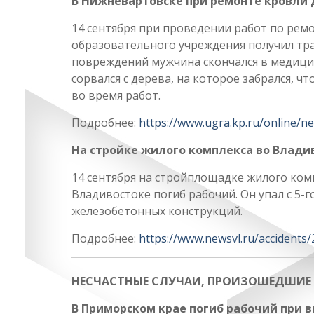
В Нижневартовске при ремонте кровли 
14 сентября при проведении работ по рем
образовательного учреждения получил тра
повреждений мужчина скончался в медици
сорвался с дерева, на которое забрался, ч
во время работ.
Подробнее:
https://www.ugra.kp.ru/online/n
На стройке жилого комплекса во Влади
14 сентября на стройплощадке жилого ком
Владивостоке погиб рабочий. Он упал с 5-
железобетонных конструкций.
Подробнее:
https://www.newsvl.ru/accidents
НЕСЧАСТНЫЕ СЛУЧАИ, ПРОИЗОШЕДШИЕ В
В Приморском крае погиб рабочий при