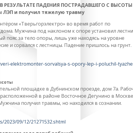
В РЕЗУЛЬТАТЕ ПАДЕНИЯ ПОСТРАДАВШЕГО С ВЫСОТЫ
ры ЛЭП и получил тяжелую травму
нтёром «Тверьгорэлектро» во время работ по
дома. Мужчина под наклоном к опоре установил лестни
ый пояс за тело опоры, лишь уже находясь на уровне
ие и сорвался с лестницы. Падение пришлось на грунт.
-tveri-elektromonter-sorvalsya-s-opory-lep-i-poluchil-tyazhe
ысоты
тельной площадке в Дубнинском проезде, дом 7а. Рабо
, расположенной в районе Восточное Дегунино в Москве
Мужчина получил травмы, но находился в сознании.
ws/2023/09/12/21271532.shtml