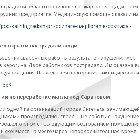
инградской области произошёл пожар на площади около
отрудник предприятия. Медицинскую помощь оказали на
3/pod-kaliningradom-pri-pozhare-na-pilorame-postradal-
шёл взрыв и пострадали люди
оведения сварочных работ в результате нарушения мер
 керосина. Двое работников пострадали. Им оказана в
едучреждения. Последствия возгорания ликвидированы
2T8eK
тии по переработке масла под Саратовом
ии одной из организаций города Энгельса, занимающе
удниками производились сварочные работы с нарушени
оизошёл хлопок с последующим возгоранием помещения
 и скончался на месте через непродолжительное время.