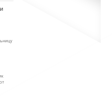
НИ
льницу
ик
от