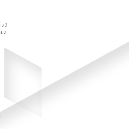
чий
ыши
А