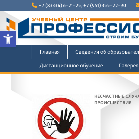
Перейти
+7 (83334) 6-21-25, +7 (951) 355-22-90
к
содержимому
Открыть панель инструмен
Главная
Сведения об образовате
Дистанционное обучение
Галерея
НЕСЧАСТНЫЕ СЛУЧ
ПРОИСШЕСТВИЯ