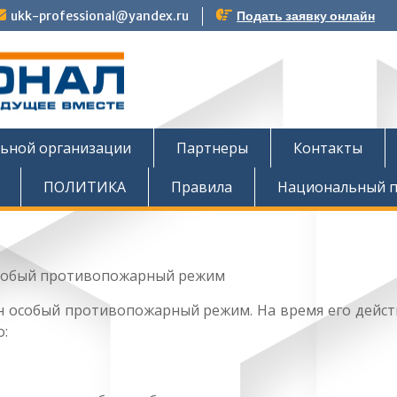
ukk-professional@yandex.ru
Подать заявку онлайн
тов
льной организации
Партнеры
Контакты
ПОЛИТИКА
Правила
Национальный п
ен особый противопожарный режим. На время его дейст
о: