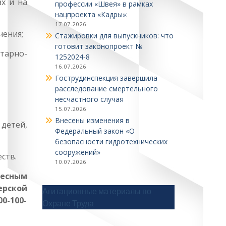
х и на
профессии «Швея» в рамках
нацпроекта «Кадры»:
17.07.2026
чения;
Стажировки для выпускников: что
готовит законопроект №
тарно-
1252024‑8
16.07.2026
Гострудинспекция завершила
расследование смертельного
несчастного случая
15.07.2026
Внесены изменения в
детей,
Федеральный закон «О
безопасности гидротехнических
сооружений»
ств.
10.07.2026
есным
ерской
Агитационные материалы по
0-100-
Охране Труда