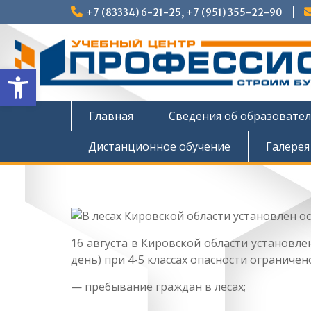
Перейти
+7 (83334) 6-21-25, +7 (951) 355-22-90
к
содержимому
Открыть панель инструмен
Главная
Сведения об образовате
Дистанционное обучение
Галерея
16 августа в Кировской области установл
день) при 4-5 классах опасности ограничен
— пребывание граждан в лесах;