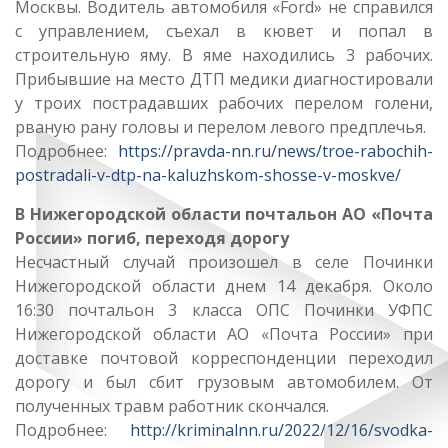
Москвы. Водитель автомобиля «Ford» не справился
с управлением, съехал в кювет и попал в
строительную яму. В яме находились 3 рабочих.
Прибывшие на место ДТП медики диагностировали
у троих пострадавших рабочих перелом голени,
рваную рану головы и перелом левого предплечья.
Подробнее:
https://pravda-nn.ru/news/troe-rabochih-
postradali-v-dtp-na-kaluzhskom-shosse-v-moskve/
В Нижегородской области почтальон АО «Почта
России» погиб, переходя дорогу
Несчастный случай произошел в селе Починки
Нижегородской области днем 14 декабря. Около
16:30 почтальон 3 класса ОПС Починки УФПС
Нижегородской области АО «Почта России» при
доставке почтовой корреспонденции переходил
дорогу и был сбит грузовым автомобилем. От
полученных травм работник скончался.
Подробнее:
http://kriminalnn.ru/2022/12/16/svodka-