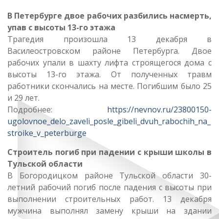
В Петербурге двое рабочих разбились насмерть,
упав с высоты 13-го этажа
Трагедия произошла 13 декабря в
Василеостровском районе Петербурга. Двое
рабочих упали в шахту лифта строящегося дома с
высоты 13-го этажа. От полученных травм
работники скончались на месте. Погибшим было 25
и 29 лет.
Подробнее:
https://nevnov.ru/23800150-
ugolovnoe_delo_zaveli_posle_gibeli_dvuh_rabochih_na_
stroike_v_peterburge
Строитель погиб при падении с крыши школы в
Тульской области
В Богородицком районе Тульской области 30-
летний рабочий погиб после падения с высоты при
выполнении строительных работ. 13 декабря
мужчина выполнял замену крыши на здании