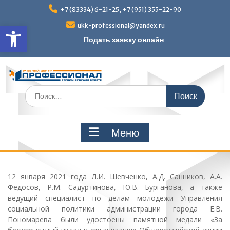
Перейти
+7 (83334) 6-21-25, +7 (951) 355-22-90
к
Открыть панель инструмен
содержимому
ukk-professional@yandex.ru
Подать заявку онлайн
Поиск
по:
Меню
12 января 2021 года Л.И. Шевченко, А.Д. Санников, А.А.
Федосов, Р.М. Садуртинова, Ю.В. Бурганова, а также
ведущий специалист по делам молодежи Управления
социальной политики администрации города Е.В.
Пономарева были удостоены памятной медали «За