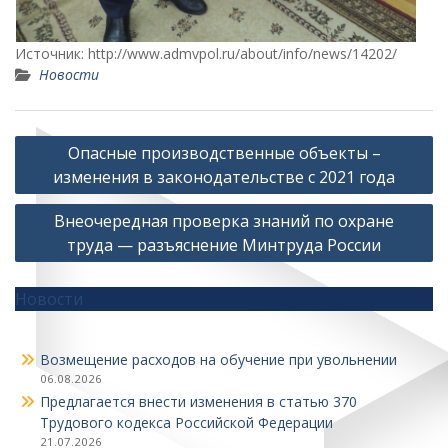
Источник: http://www.admvpol.ru/about/info/news/14202/
Новости
Навигация
Опасные производственные объекты –
по
изменения в законодательстве с 2021 года
записям
Внеочередная проверка знаний по охране
труда — разъяснение Минтруда России
Новости
Возмещение расходов на обучение при увольнении
06.08.2026
Предлагается внести изменения в статью 370
Трудового кодекса Российской Федерации
21.07.2026