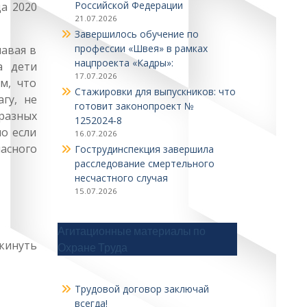
Российской Федерации
а 2020
21.07.2026
Завершилось обучение по
профессии «Швея» в рамках
авая в
нацпроекта «Кадры»:
а дети
17.07.2026
м, что
Стажировки для выпускников: что
гу, не
готовит законопроект №
разных
1252024‑8
но если
16.07.2026
пасного
Гострудинспекция завершила
расследование смертельного
несчастного случая
15.07.2026
Агитационные материалы по
кинуть
Охране Труда
Трудовой договор заключай
всегда!