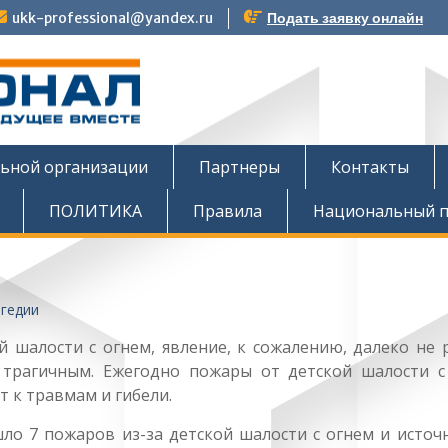
ukk-professional@yandex.ru
Подать заявку онлайн
тов
льной организации
Партнеры
Контакты
ПОЛИТИКА
Правила
Национальный п
шалости с огнем, явление, к сожалению, далеко не р
трагичным. Ежегодно пожары от детской шалости с
 к травмам и гибели.
шло 7 пожаров из-за детской шалости с огнем и источ