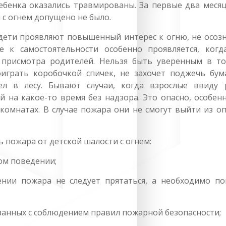
ебенка оказались травмированы. За первые два месяц
 с огнем допущено не было.
дети проявляют повышенный интерес к огню, не осозн
е к самостоятельности особенно проявляется, когд
 присмотра родителей. Нельзя быть уверенным в то
играть коробочкой спичек, не захочет поджечь бума
ел в лесу. Бывают случаи, когда взрослые ввиду 
 на какое-то время без надзора. Это опасно, особен
комнатах. В случае пожара они не смогут выйти из о
ь пожара от детской шалости с огнем:
ом поведении;
нии пожара не следует прятаться, а необходимо по
язанных с соблюдением правил пожарной безопасности;