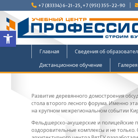
Перейти
+7 (83334) 6-21-25, +7 (951) 355-22-90
к
содержимому
Открыть панель инструмен
Главная
Сведения об образовате
Дистанционное обучение
Галерея
Развитие деревянного домостроения обсуд
стола второго лесного форума. Именно эта
на крупном межрегиональном событии Кир
Фельдшерско-акушерские и полицейские п
оздоровительные комплексы и не только.
архитектурного центра ВятГУ разработал