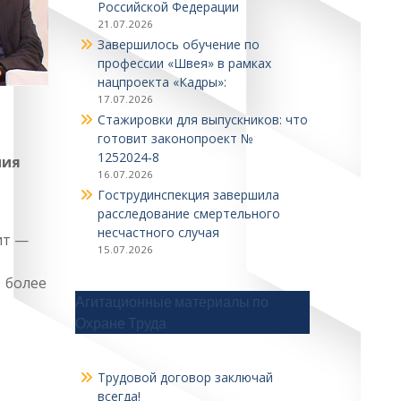
Российской Федерации
21.07.2026
Завершилось обучение по
профессии «Швея» в рамках
нацпроекта «Кадры»:
17.07.2026
Стажировки для выпускников: что
готовит законопроект №
1252024‑8
ния
16.07.2026
Гострудинспекция завершила
расследование смертельного
несчастного случая
ит —
15.07.2026
х более
Агитационные материалы по
Охране Труда
Трудовой договор заключай
всегда!