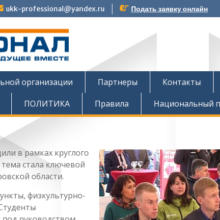
ukk-professional@yandex.ru
Подать заявку онлайн
тов
льной организации
Партнеры
Контакты
ПОЛИТИКА
Правила
Национальный п
или в рамках круглого
 тема стала ключевой
овской области.
ункты, физкультурно-
 Студенты
и под руководством