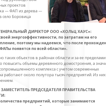
ьных проектов
чка — ФАП из дерева —
 в село Боровица
ГЕНЕРАЛЬНЫЙ ДИРЕКТОР ООО «ХОЛЬЦ ХАУС»:
своей энергоэффективности, по затратам на его
пление, поэтому мы надеемся, что после прохожде
 ФАПы появятся по всей области».
о таких объектов в районах области и за ее пределами
о повысить объемы деревянного домостроения, а знач
сопромышленного комплекса с учетом современных
на работают около полутора тысяч предприятий. Из ни
оением.
 ЗАМЕСТИТЕЛЬ ПРЕДСЕДАТЕЛЯ ПРАВИТЕЛЬСТВА
ТИ:
 количества предприятий, которые занимаются