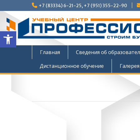
Перейти
+7 (83334) 6-21-25, +7 (951) 355-22-90
к
содержимому
Открыть панель инструмен
Главная
Сведения об образовате
Дистанционное обучение
Галерея