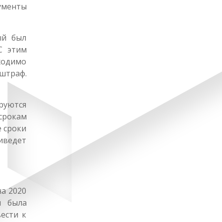
кументы
ый был
С этим
ходимо
штраф.
руются
 срокам
 сроки
иведет
на 2020
я была
ести к