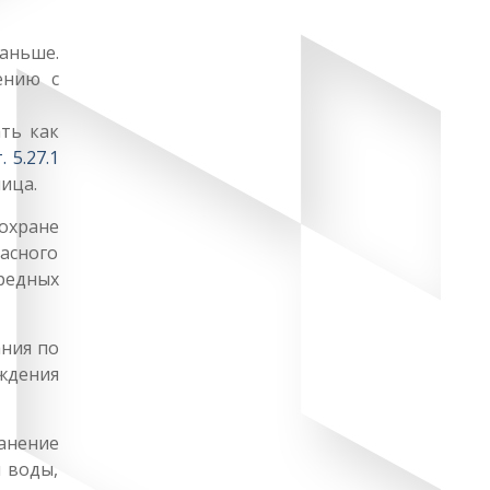
аньше.
ению с
ть как
т. 5.27.1
ица.
охране
пасного
редных
ания по
ждения
ранение
 воды,