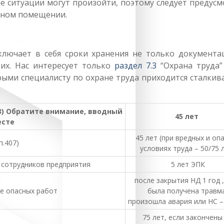
ые ситуации могут произойти, поэтому следует предус
ьном помещении.
лючает в себя сроки хранения не только документа
ких. Нас интересует только
раздел 7.3
“Охрана труда”
ыми специалисту по охране труда приходится сталкив
23) Обратите внимание, вводный
45 лет
есте
45 лет (при вредных и оп
п.407)
условиях труда – 50/75 
 сотрудников предприятия
5 лет ЭПК
после закрытия НД 1 год ,
е опасных работ
была получена травм
произошла авария или НС –
75 лет, если закончены