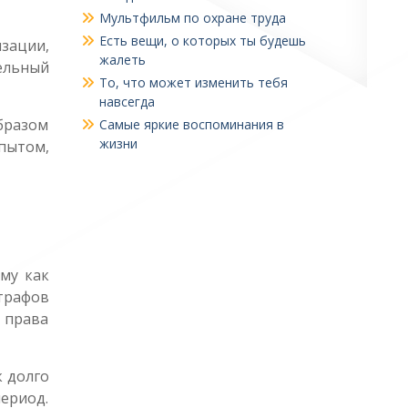
Мультфильм по охране труда
Есть вещи, о которых ты будешь
зации,
жалеть
ельный
То, что может изменить тебя
навсегда
бразом
Самые яркие воспоминания в
жизни
опытом,
му как
трафов
 права
к долго
период.