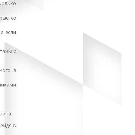
сколько
рые со
 а если
таны и
ного в
никами
овня.
ейдя в