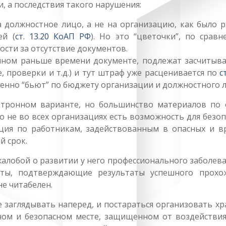
 а последствия такого нарушения:
 должностное лицо, а не на организацию, как было р
ей (
ст. 13.20 КоАП РФ
). Но это “цветочки”, по сравн
сти за отсутствие документов.
ном раньше времени документе, подлежат засчитыва
, проверки и т.д.) и тут штраф уже расценивается по
с
твенно “бьют” по бюджету организации и должностного л
ктронном варианте, но большинство материалов по 
о не во всех организациях есть возможность для безо
ация по работникам, задействованным в опасных и в
й срок.
алобой о развитии у него профессионального заболев
нты, подтверждающие результаты успешного прохо
не читабелен.
е заглядывать наперед, и постараться организовать х
ном и безопасном месте, защищенном от воздействия