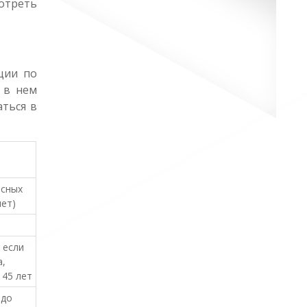
мотреть
ции по
 в нем
аться в
асных
лет)
 если
а,
 45 лет
 до