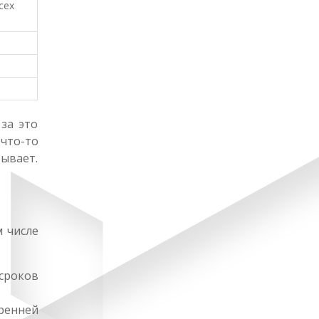
сех
за это
что-то
ывает.
м числе
сроков
ренней