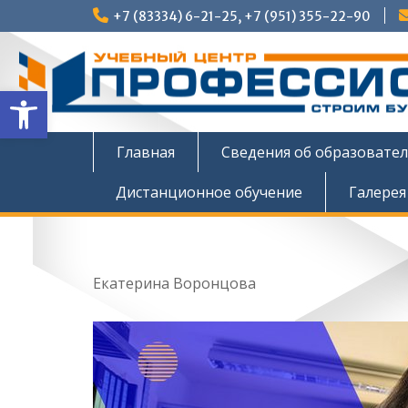
Перейти
+7 (83334) 6-21-25, +7 (951) 355-22-90
к
содержимому
Открыть панель инструмен
Главная
Сведения об образовате
Дистанционное обучение
Галерея
Екатерина Воронцова