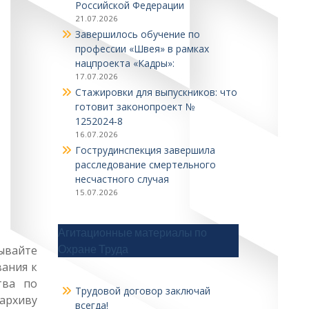
Российской Федерации
21.07.2026
Завершилось обучение по
профессии «Швея» в рамках
нацпроекта «Кадры»:
17.07.2026
Стажировки для выпускников: что
готовит законопроект №
1252024‑8
16.07.2026
Гострудинспекция завершила
расследование смертельного
несчастного случая
15.07.2026
Агитационные материалы по
Охране Труда
ывайте
вания к
тва по
Трудовой договор заключай
архиву
всегда!