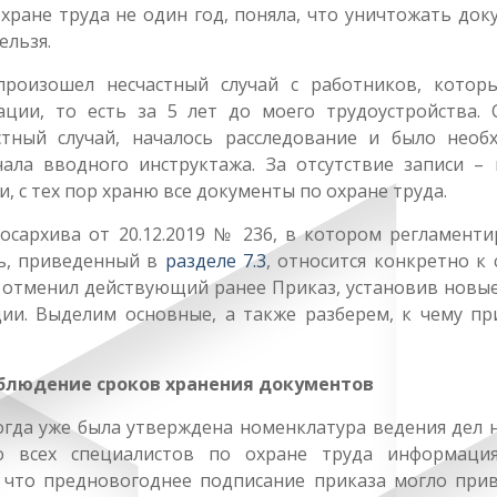
хране труда не один год, поняла, что уничтожать до
ельзя.
произошел несчастный случай с работников, котор
ации, то есть за 5 лет до моего трудоустройства. 
тный случай, началось расследование и было необ
ала вводного инструктажа. За отсутствие записи – 
и, с тех пор храню все документы по охране труда.
Росархива от 20.12.2019 № 236, в котором регламенти
нь, приведенный в
разделе 7.3
, относится конкретно к
н отменил действующий ранее Приказ, установив новые
ии. Выделим основные, а также разберем, к чему пр
облюдение сроков хранения документов
огда уже была утверждена номенклатура ведения дел 
до всех специалистов по охране труда информаци
 что предновогоднее подписание приказа могло прив